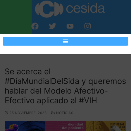
Se acerca el
#DíaMundialDelSida y queremos
hablar del Modelo Afectivo-
Efectivo aplicado al #VIH
25 NOVIEMBRE, 2023
NOTICIAS